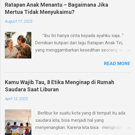
Ratapan Anak Menantu – Bagaimana Jika
Mertua Tidak Menyukaimu?
August 17, 2025
"Ibu tiri hanya cinta kepada ayahku saja..."
Demikian kutipan dari lagu Ratapan Anak Tiri,
yang menggambarkan kesedihan seorang anak
karena perlakuan ibu tirinya. Aku pikir, ratapan
READ MORE
serupa sering kali juga dialami oleh banyak
menantu perempuan terkait perlakuan ibu
mertua mereka. Kalau boleh membuat versi
Kamu Wajib Tau, 8 Etika Menginap di Rumah
sendiri, mungkin judulnya, Ratapan Anak
Saudara Saat Liburan
Menantu, dengan lirik: "Ibu mertua hanya
April 12, 2023
cinta kepada anaknya saja..." Ya, banyak
menantu perempuan yang merasa tidak disukai
Berlibur ke suatu kota yang di tempat itu ada
oleh ibu mertua. Tidak sedikit pula ibu mertua
saudara kita, bisa menjadi hal yang
yang secara sadar atau tanpa sadar
menyenangkan. Karena kita bisa menginap di
memperlakukan menantunya secara tidak adil,
rumah mereka. Selain menghemat biaya