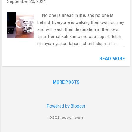
September 20, 2024
No one is ahead in life, and no one is
behind. Everyone is walking their own journey
and will reach their destination in their own
time. Pernahkah kamu merasa seperti telah
menyia-nyiakan tahun-tahun hidupmu tanpa
sesuatu pencapaian yang berarti? Pernahkah
kamu melihat kehidupan orang lain yang
READ MORE
tampak gemerlapan dan merasa seperti
tertinggal jauh karena hidupmu seperti tidak
menjadi apa-apa? Seperti hanya jalan di
MORE POSTS
tempat? Hal itulah yang aku rasakan saat
aku melihat Jungkook (JK) di pembukaan
Piala dunia 2022 di Qatar. Dia membawakan
Powered by Blogger
salah satu soundtrack PIala Dunia 2022
berjudul Dreamer bersama Fahad Al Kubaisi.
© 2025 rosdayantie.com
JK itu adalah salah satu anggota boyband
dari Korea Selatan yakni BTS. Aku yang