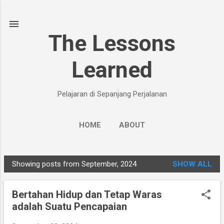
Skip to main content
The Lessons
Learned
Pelajaran di Sepanjang Perjalanan
HOME
ABOUT
Showing posts from September, 2024
SHOW ALL
P
o
Bertahan Hidup dan Tetap Waras
s
adalah Suatu Pencapaian
t
s