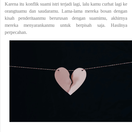
Karena itu konflik suami istri terjadi lagi, lalu kamu curhat lagi ke
orangtuamu dan saudaramu. Lama-lama mereka bosan dengan
kisah penderitaanmu berurusan dengan suamimu, akhirnya
mereka menyarankanmu untuk berpisah saja. Hasilnya
perpecahan.