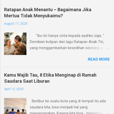
Ratapan Anak Menantu – Bagaimana Jika
Mertua Tidak Menyukaimu?
August 17, 2025
"Ibu tiri hanya cinta kepada ayahku saja..."
Demikian kutipan dari lagu Ratapan Anak Tiri,
yang menggambarkan kesedihan seorang anak
karena perlakuan ibu tirinya. Aku pikir, ratapan
READ MORE
serupa sering kali juga dialami oleh banyak
menantu perempuan terkait perlakuan ibu
mertua mereka. Kalau boleh membuat versi
Kamu Wajib Tau, 8 Etika Menginap di Rumah
sendiri, mungkin judulnya, Ratapan Anak
Saudara Saat Liburan
Menantu, dengan lirik: "Ibu mertua hanya
April 12, 2023
cinta kepada anaknya saja..." Ya, banyak
menantu perempuan yang merasa tidak disukai
Berlibur ke suatu kota yang di tempat itu ada
oleh ibu mertua. Tidak sedikit pula ibu mertua
saudara kita, bisa menjadi hal yang
yang secara sadar atau tanpa sadar
menyenangkan. Karena kita bisa menginap di