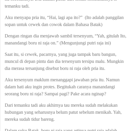
temanku tadi.
Aku menyapa pria itu, “Hai, lagi apa ito?” (Ito adalah panggilan
sopan untuk cewek dan cowok dalam Bahasa Batak)
Dengan ringan dia menjawab sambil tersenyum, “Yah, gitulah Ito,
manandangi boru ni raja on.” (Mengunjungi putri raja ini)
Saat itu, si cewek, pacarnya, yang juga tampak baru bangun,
muncul di depan pintu dan dia tersenyum tersipu malu. Mungkin
dia merasa tersanjung disebut boru ni raja oleh pria itu.
Aku tersenyum maklum menanggapi jawaban pria itu. Namun
dalam hati aku ingin protes. Begitukah caranya manandangi
seorang boru ni raja? Sampai pagi? Pake acara nginap?
Dari temanku tadi aku akhirnya tau mereka sudah melakukan
hubungan yang seharusnya belum patut sebelum menikah. Yah,
mereka sudah tidur bareng.
Dalam suku Batak, boru ni raja yang artinya putri raja adalah