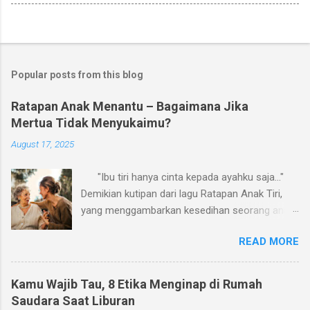
Popular posts from this blog
Ratapan Anak Menantu – Bagaimana Jika
Mertua Tidak Menyukaimu?
August 17, 2025
"Ibu tiri hanya cinta kepada ayahku saja..."
Demikian kutipan dari lagu Ratapan Anak Tiri,
yang menggambarkan kesedihan seorang anak
karena perlakuan ibu tirinya. Aku pikir, ratapan
READ MORE
serupa sering kali juga dialami oleh banyak
menantu perempuan terkait perlakuan ibu
mertua mereka. Kalau boleh membuat versi
Kamu Wajib Tau, 8 Etika Menginap di Rumah
sendiri, mungkin judulnya, Ratapan Anak
Saudara Saat Liburan