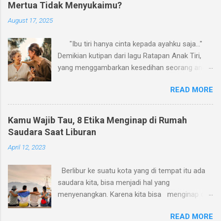
Mertua Tidak Menyukaimu?
August 17, 2025
"Ibu tiri hanya cinta kepada ayahku saja..."
Demikian kutipan dari lagu Ratapan Anak Tiri,
yang menggambarkan kesedihan seorang anak
karena perlakuan ibu tirinya. Aku pikir, ratapan
READ MORE
serupa sering kali juga dialami oleh banyak
menantu perempuan terkait perlakuan ibu
mertua mereka. Kalau boleh membuat versi
Kamu Wajib Tau, 8 Etika Menginap di Rumah
sendiri, mungkin judulnya, Ratapan Anak
Saudara Saat Liburan
Menantu, dengan lirik: "Ibu mertua hanya
April 12, 2023
cinta kepada anaknya saja..." Ya, banyak
menantu perempuan yang merasa tidak disukai
Berlibur ke suatu kota yang di tempat itu ada
oleh ibu mertua. Tidak sedikit pula ibu mertua
saudara kita, bisa menjadi hal yang
yang secara sadar atau tanpa sadar
menyenangkan. Karena kita bisa menginap di
memperlakukan menantunya secara tidak adil,
rumah mereka. Selain menghemat biaya
yang berujung pada luka hati. Hubungan antara
READ MORE
penginapan, juga bisa kita manfaatkan untuk