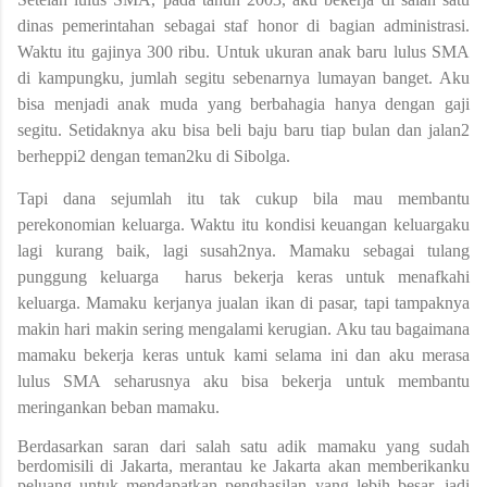
dinas pemerintahan sebagai staf honor di bagian administrasi.
Waktu itu gajinya 300 ribu. Untuk ukuran anak baru lulus SMA
di kampungku, jumlah segitu sebenarnya lumayan banget. Aku
bisa menjadi anak muda yang berbahagia hanya dengan gaji
segitu. Setidaknya aku bisa beli baju baru tiap bulan dan jalan2
berheppi2 dengan teman2ku di Sibolga.
Tapi dana sejumlah itu tak cukup bila mau membantu
perekonomian keluarga. Waktu itu kondisi keuangan keluargaku
lagi kurang baik, lagi susah2nya. Mamaku sebagai tulang
punggung keluarga
harus bekerja keras untuk menafkahi
keluarga. Mamaku kerjanya jualan ikan di pasar, tapi tampaknya
makin hari makin sering mengalami kerugian. Aku tau bagaimana
mamaku bekerja keras untuk kami selama ini dan aku merasa
lulus SMA seharusnya aku bisa bekerja untuk membantu
meringankan beban mamaku.
Berdasarkan
saran
dari
salah satu adik mamaku
yang sudah
berdomisili di
Jakarta
,
merantau ke Jakarta akan memberikanku
peluang untuk mendapatkan penghasilan yang lebih besar, jadi