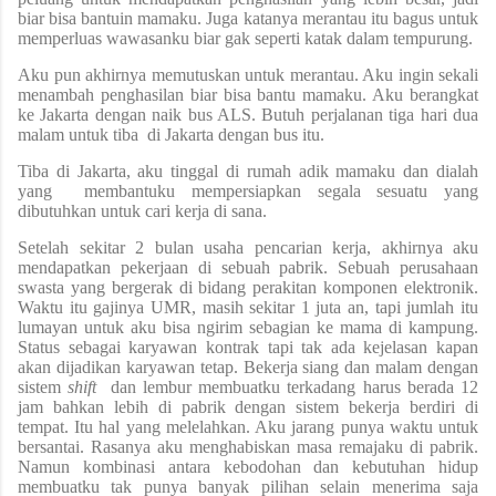
biar bisa bantuin mamaku. Juga katanya merantau itu bagus untuk
memperluas wawasanku biar gak seperti katak dalam tempurung.
Aku pun akhirnya memutuskan untuk merantau. Aku ingin sekali
menambah penghasilan biar bisa bantu mamaku. Aku berangkat
ke Jakarta dengan naik bus ALS. Butuh perjalanan tiga hari dua
malam untuk tiba
di Jakarta dengan bus itu.
Tiba di Jakarta, aku tinggal di rumah adik mamaku dan dialah
yang
membantuku mempersiapkan segala sesuatu yang
dibutuhkan untuk cari kerja di sana.
Setelah sekitar 2 bulan usaha pencarian kerja, akhirnya
aku
mendapatkan
pekerjaan di
sebuah pabrik
.
S
ebuah perusahaan
swasta yang bergerak di bidang
perakitan komponen
elektronik.
Waktu itu gajinya UMR, masih sekitar 1 juta an, tapi jumlah itu
lumayan untuk aku bisa ngirim sebagian ke mama di kampung.
Status sebagai karyawan kontrak tapi tak ada kejelasan kapan
akan dijadikan karyawan tetap.
Bekerja siang dan malam dengan
sistem
shift
dan lembur membuatku terkadang harus berada 12
jam bahkan lebih di pabrik dengan sistem bekerja berdiri di
tempat.
Itu hal yang melelahkan. Aku jarang punya waktu untuk
bersantai. Rasanya aku menghabiskan masa remajaku di pabrik.
Namun kombinasi antara kebodohan dan kebutuhan hidup
membuatku tak punya banyak pilihan selain menerima saja