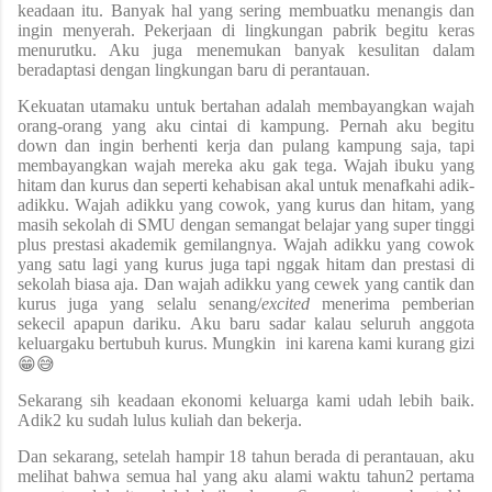
keadaan itu. Banyak hal yang sering membuatku menangis dan
ingin menyerah. Pekerjaan di lingkungan pabrik begitu keras
menurutku. Aku juga menemukan banyak kesulitan dalam
beradaptasi dengan lingkungan baru di perantauan.
Kekuatan utamaku
untuk
bertahan adalah membayangkan wajah
orang-orang yang aku cintai di kampung. Pernah aku begitu
down dan ingin berhenti kerja dan pulang kampung saja, tapi
membayangkan wajah mereka aku gak tega. Wajah
ibuku
yang
hitam
dan kurus dan seperti kehabisan akal untuk menafkahi adik-
adikku
. W
ajah adikku yang cowok, yang kurus dan hitam
,
yang
masih sekolah
di SMU dengan semangat belajar yang super tinggi
plus prestasi akademik gemilangnya
. Wajah adikku yang cowok
yang satu lagi yang kurus juga tapi nggak hitam dan prestasi di
sekolah biasa aja. Dan w
ajah adikku yang cewek yang cantik dan
kurus juga yang selalu senang/
excited
menerima pemberian
sekecil apapun dariku.
Aku baru sadar kalau seluruh anggota
keluargaku bertubuh kurus. Mungkin
ini karena kami kurang gizi
😁😅
Sekarang sih keadaan ekonomi keluarga kami udah lebih baik.
Adik2 ku sudah lulus kuliah dan bekerja.
Dan sekarang, setelah hampir 18 tahun berada di perantauan, aku
melihat bahwa semua hal yang aku alami waktu tahun2 pertama