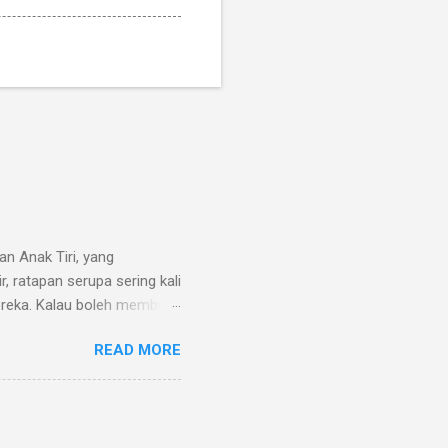
an Anak Tiri, yang
, ratapan serupa sering kali
ereka. Kalau boleh membuat
ertua hanya cinta kepada
READ MORE
 ibu mertua. Tidak sedikit
ya secara tidak adil, yang
adi topik yang sensitif.
andung, tapi realitanya tak