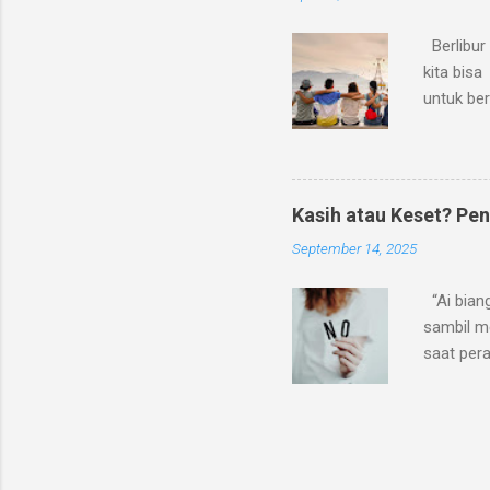
selalu se
Namun dar
Berlibur 
kita bis
untuk be
di daera
juga meni
untuk ja
rumah sen
Kasih atau Keset? P
menurutku
September 14, 2025
1. Memin
rumahnya
“Ai bian
sambil m
saat pera
adat dia
diam sam
rentetan 
ibuku dik
sendirian