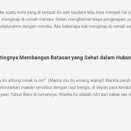
indah harapan. Aku pun pernah berada di titik itu. Merasa kecewa, sa
i pengalaman tersebut, aku belaj...
ke suatu kota yang di tempat itu ada saudara kita, bisa menjadi ha
a menginap di rumah mereka. Selain menghemat biaya penginapan, ju
rsilaturahmi dengan mereka. Aku beberapa kali menginap di rumah sa
h tempat tinggal mereka. Kadang hal ini menjadi moment yang menye
mbulkan masalah. Dari beberapa kejadian yang kurang enak yang pern
di numpangers yang lebih bijaksana. Namanya menginap di rumah orang
diri. Walaupun tinggal di kediaman saudara dekat, tetap ada etikany
entingnya Membangun Batasan yang Sehat dalam Hubu
 perlu diperhatikan bila kita ingin menginap di rumah saudara saat lagi
ta Ijin Sebelum Berkunjung Beberapa orang merasa tidak nyaman b
 sedang berantakan, saat dia baru bangun tidu...
g do attong omak ni on!” (Mama mu itu emang anjing!) Wanita paruh
elontarkan makian tersebut dengan raut bengis, di depan para kera
yaan Tahun Baru di rumahnya. Wanita itu adalah istri dari kakak laki
nggap punya peranan cukup penting. Para kerabat lain, termasuk su
bil mengangguk-angguk. Mungkin mereka juga setuju. Aku hanya b
makian itu sambil sesekali cengar-cengir kebingungan. Dalam hati, te
atain begitu. Tapi aku benar-benar tidak tahu bagaimana harus menyik
 ke rumah kerabat itu karena diminta oleh mamaku. Seperti biasa, be