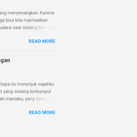
lah paham, bahkan terluka.
l yang menyenangkan. Karena
ga bisa kita manfaatkan
udara saat sedang liburan
nangkan tapi kadang bisa
READ MORE
ah aku alami, aku belajar
, tidak sama seperti di
a. Beberapa hal yang
ngan
 liburan adalah berikut ini:
ila kedatangan tamu saat
 baya itu menunjuk wajahku
bat yang sedang berkumpul
-laki mamaku, yang dalam
ami dan anak-anaknya, hanya
READ MORE
isa diam mendengar
ntu saja aku tidak terima
apinya. Saat itu aku datang
liau sering meminta anak-