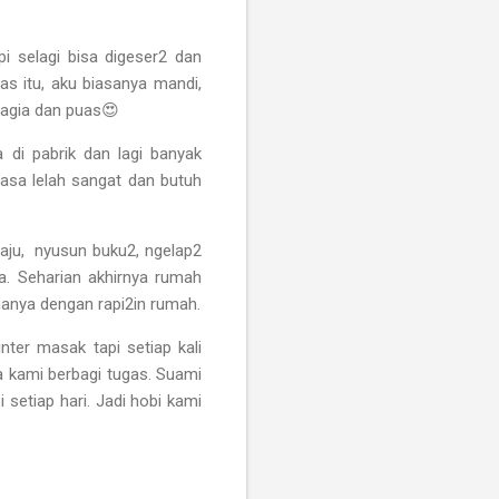
i selagi bisa digeser2 dan
as itu, aku biasanya mandi,
hagia dan puas😍
 di pabrik dan lagi banyak
rasa lelah sangat dan butuh
aju,
nyusun buku2, ngelap2
a. Seharian akhirnya rumah
hanya dengan rapi2in rumah.
nter masak tapi setiap kali
a kami berbagi tugas. Suami
etiap hari. Jadi hobi kami