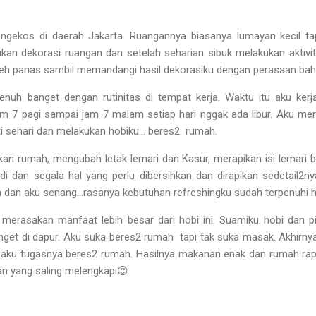
 ngekos di daerah Jakarta. Ruangannya biasanya lumayan kecil tap
kan dekorasi ruangan dan setelah seharian sibuk melakukan aktivit
 teh panas sambil memandangi hasil dekorasiku dengan perasaan ba
enuh banget dengan rutinitas di tempat kerja. Waktu itu aku kerja
am 7 pagi sampai jam 7 malam setiap hari nggak ada libur. Aku me
uti sehari dan melakukan hobiku… beres2
rumah.
an rumah, mengubah letak lemari dan Kasur, merapikan isi lemari b
i dan segala hal yang perlu dibersihkan dan dirapikan sedetail2ny
ih dan aku senang…rasanya kebutuhan refreshingku sudah terpenuhi 
merasakan manfaat lebih besar dari hobi ini. Suamiku hobi dan pi
nget di dapur. Aku suka beres2 rumah
tapi tak suka masak. Akhirny
ku tugasnya beres2 rumah. Hasilnya makanan enak dan rumah rapi s
n yang saling melengkapi😍