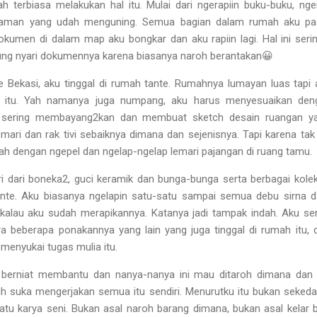
 terbiasa melakukan hal itu. Mulai dari ngerapiin buku-buku, ngera
man yang udah menguning. Semua bagian dalam rumah aku pasti
umen di dalam map aku bongkar dan aku rapiin lagi. Hal ini ser
gung nyari dokumennya karena biasanya naroh berantakan😀
 Bekasi, aku tinggal di rumah tante. Rumahnya lumayan luas tapi
 itu. Yah namanya juga numpang, aku harus menyesuaikan deng
 sering membayang2kan dan membuat sketch desain ruangan y
lemari dan rak tivi sebaiknya dimana dan sejenisnya. Tapi karena ta
mah dengan ngepel dan ngelap-ngelap lemari pajangan di ruang tamu.
diri dari boneka2, guci keramik dan bunga-bunga serta berbagai kole
te. Aku biasanya ngelapin satu-satu sampai semua debu sirna d
kalau aku sudah merapikannya. Katanya jadi tampak indah. Aku ser
ara beberapa ponakannya yang lain yang juga tinggal di rumah itu,
 menyukai tugas mulia itu.
 berniat membantu dan nanya-nanya ini mau ditaroh dimana dan
ih suka mengerjakan semua itu sendiri. Menurutku itu bukan sekeda
atu karya seni. Bukan asal naroh barang dimana, bukan asal kelar b