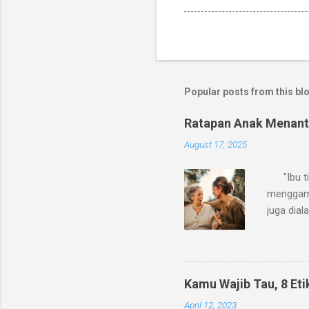
Popular posts from this bl
Ratapan Anak Menant
August 17, 2025
"Ibu tiri
menggamba
juga dia
versi sen
anaknya s
pula ibu
berujung 
Kamu Wajib Tau, 8 Et
Banyak ya
April 12, 2023