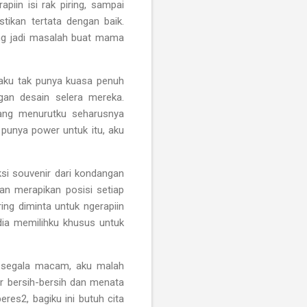
piin isi rak piring, sampai
kan tertata dengan baik.
ing jadi masalah buat mama
 aku tak punya kuasa penuh
an desain selera mereka.
ang menurutku seharusnya
k punya power untuk itu, aku
ksi souvenir dari kondangan
an merapikan posisi setiap
ing diminta untuk ngerapiin
 dia memilihku khusus untuk
 segala macam, aku malah
r bersih-bersih dan menata
eres2, bagiku ini butuh cita