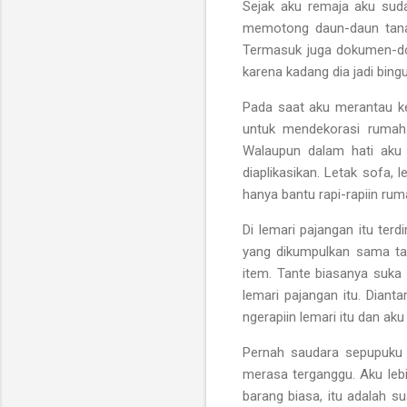
Sejak aku remaja aku sudah
memotong daun-daun tana
Termasuk juga dokumen-dok
karena kadang dia jadi bin
Pada saat aku merantau ke
untuk mendekorasi rumah
Walaupun dalam hati aku
diaplikasikan. Letak sofa, 
hanya bantu rapi-rapiin ru
Di lemari pajangan itu ter
yang dikumpulkan sama tan
item. Tante biasanya suka 
lemari pajangan itu. Diant
ngerapiin lemari itu dan aku
Pernah saudara sepupuku
merasa terganggu. Aku leb
barang biasa, itu adalah su