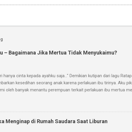
og
u – Bagaimana Jika Mertua Tidak Menyukaimu?
 hanya cinta kepada ayahku saja..." Demikian kutipan dari lagu Ratap
rkan kesedihan seorang anak karena perlakuan ibu tirinya. Aku pikir
lami oleh banyak menantu perempuan terkait perlakuan ibu mertua m
diri, mungkin judulnya, Ratapan Anak Menantu, dengan lirik: "Ibu m
aja..." Ya, banyak menantu perempuan yang merasa tidak disukai oleh
 mertua yang secara sadar atau tanpa sadar memperlakukan menantun
pada luka hati. Hubungan antara mertua dan menantu sering kali menj
ika Menginap di Rumah Saudara Saat Liburan
ng berharap hubungan ini bisa harmonis seperti orang tua dan anak k