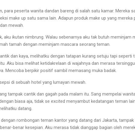
an, para peserta wanita dandan bareng di salah satu kamar. Mereka 
eksi make up satu sama lain. Adapun produk make up yang mereka 
en dan mewah.
sik, aku ikutan nimbrung. Walau sebenarnya aku tak butuh meminjam m
ramah tamah dengan meminjam mascara seorang teman.
antik dan kaya, melihatku dengan tatapan kurang setuju tapi seperti ta
tu. Aku bisa melihat ketidakrelaan di wajahnya dan merasa tersinggu
. Mencoba berpikir positif sambil memasang muka badak.
esepsi di sebuah hotel yang lumayan mewah.
ang tampak cantik dan gagah pada malam itu. Sang mempelai wanit
dengan biasa aja, tidak se excited menyambut kedatangan teman lain
elihatku datang.
dengan rombongan teman kantor yang datang dari Jakarta, tampak
 benar-benar kesepian. Aku merasa tidak dianggap bagian oleh mere