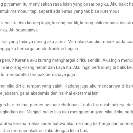
ng pinjaman itu menyisakan rasa lelah yang besar bagiku. Aku sakit ha
ntuk membaur tapi seperti ada batas yang tak bisa kutembus.
k hal itu. Aku kurang kaya, kurang cantik, kurang asik menarik diaja
anku. Ah seandainya…
 hal yang tadinya sering aku alami. Memaksakan diri masuk pada su
ggapku berharga untuk dijadikan bagian.
perlu? Karena aku kurang menghargai diriku sendiri. Aku ingin mencari
nilai orang-orang hebat dan kaya itu. Aku ingin berlindung di balik 
l itu membuatku tampak bercahaya juga.
cari nilai diri di tempat yang salah. Kadang juga aku mencarinya di ba
le jabatan, gelar akademis dan hal-hal eksternal lain.
agus biar terlihat pantes sesuai kebutuhan. Tentu tak salah bekerja d
ngkatkan diri. Menjadi salah bila aku menggantungkan nilai diriku pada 
a atau karena makin sadar bahwa aku memang berharga dari sononya
. Dan memperlakukan diriku dengan lebih baik.