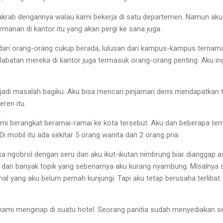
akrab dengannya walau kami bekerja di satu departemen. Namun aku 
emanan di kantor itu yang akan pergi ke sana juga.
i dari orang-orang cukup berada, lulusan dari kampus-kampus ternam
 Jabatan mereka di kantor juga termasuk orang-orang penting. Aku ing
jadi masalah bagiku. Aku bisa mencari pinjaman demi mendapatkan 
eren itu.
 kami berangkat beramai-ramai ke kota tersebut. Aku dan beberapa te
i mobil itu ada sekitar 5 orang wanita dan 2 orang pria.
a ngobrol dengan seru dan aku ikut-ikutan nimbrung biar dianggap a
nku dan banyak topik yang sebenarnya aku kurang nyambung. Misaln
l yang aku belum pernah kunjungi. Tapi aku tetap berusaha terlibat.
, kami menginap di suatu hotel. Seorang panitia sudah menyediakan s