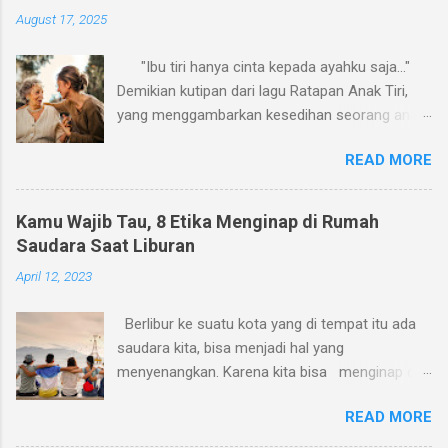
August 17, 2025
"Ibu tiri hanya cinta kepada ayahku saja..."
Demikian kutipan dari lagu Ratapan Anak Tiri,
yang menggambarkan kesedihan seorang anak
karena perlakuan ibu tirinya. Aku pikir, ratapan
READ MORE
serupa sering kali juga dialami oleh banyak
menantu perempuan terkait perlakuan ibu
mertua mereka. Kalau boleh membuat versi
Kamu Wajib Tau, 8 Etika Menginap di Rumah
sendiri, mungkin judulnya, Ratapan Anak
Saudara Saat Liburan
Menantu, dengan lirik: "Ibu mertua hanya
April 12, 2023
cinta kepada anaknya saja..." Ya, banyak
menantu perempuan yang merasa tidak disukai
Berlibur ke suatu kota yang di tempat itu ada
oleh ibu mertua. Tidak sedikit pula ibu mertua
saudara kita, bisa menjadi hal yang
yang secara sadar atau tanpa sadar
menyenangkan. Karena kita bisa menginap di
memperlakukan menantunya secara tidak adil,
rumah mereka. Selain menghemat biaya
yang berujung pada luka hati. Hubungan antara
READ MORE
penginapan, juga bisa kita manfaatkan untuk
mertua dan menantu sering kali menjadi topik
bersilaturahmi dengan mereka. Aku beberapa