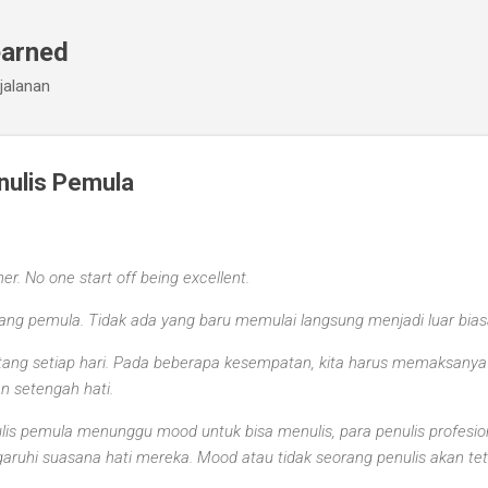
Skip to main content
earned
jalanan
nulis Pemula
er. No one start off being excellent.
rang pemula. Tidak ada yang baru memulai langsung menjadi luar bias
tang setiap hari. Pada beberapa kesempatan, kita harus memaksanya k
 setengah hati.
ulis pemula menunggu mood untuk bisa menulis, para penulis profesio
aruhi suasana hati mereka. Mood atau tidak seorang penulis akan tet