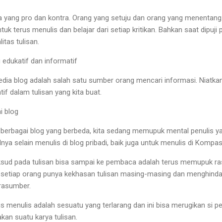
da yang pro dan kontra. Orang yang setuju dan orang yang menentang. 
uk terus menulis dan belajar dari setiap kritikan. Bahkan saat dipuji 
tas tulisan.
g edukatif dan informatif
media blog adalah salah satu sumber orang mencari informasi. Niatka
f dalam tulisan yang kita buat.
i blog
 berbagai blog yang berbeda, kita sedang memupuk mental penulis 
a selain menulis di blog pribadi, baik juga untuk menulis di Kompas
d pada tulisan bisa sampai ke pembaca adalah terus memupuk rasa
 setiap orang punya kekhasan tulisan masing-masing dan menghindar
rasumber.
is menulis adalah sesuatu yang terlarang dan ini bisa merugikan si p
kan suatu karya tulisan.