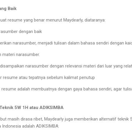
ng Baik
at resume yang benar menurut Maydearly, diataranya:
arasumber dengan baik
berikan narasumber, menjadi tulisan dalam bahasa sendiri dengan ka
uh materi narasumber.
isampaikan narasumber dengan relevansi materi dari luar yang relat
hir resume atau tepatnya sebelum kalimat penutup
 resume adalah membuatnya dengan gaya bahasa sendiri, agar tulisan
Teknik 5W 1H atau ADIKSIMBA
but masih dirasa ribet, Maydearly juga memberikan alternatif teknik
a Indonesia adalah ADIKSIMBA: