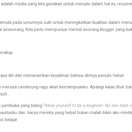
 adalah media yang kita gunakan untuk menulis dalam hal ini, resume 
mula pada umumnya sulit untuk meningkatkan kualitas dalam menuli
al seseorang. Kita perlu mempunyai mental seorang blogger yang bai
ncakup:
aya diri dan menanamkan keyakinan bahwa dirinya penulis hebat.
u merasa cenderung ragu akan kemampuanku. Apalagi kalau lihat tuli
utt...
n pembuka yang bilang "
Allow yourself to be a beginner. No one start o
asitasku dan karya mereka yang hebat bukan malah bikin aku minder 
s belajar.