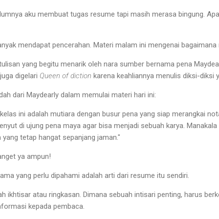
lumnya aku membuat tugas resume tapi masih merasa bingung. Ap
u banyak mendapat pencerahan. Materi malam ini mengenai bagaimana
ulisan yang begitu menarik oleh nara sumber bernama pena Maydearl
juga digelari
Queen of diction
karena keahliannya menulis diksi-diksi 
ndah dari Maydearly dalam memulai materi hari ini:
i kelas ini adalah mutiara dengan busur pena yang siap merangkai no
enyut di ujung pena maya agar bisa menjadi sebuah karya. Manakala 
 yang tetap hangat sepanjang jaman."
 banget ya ampun!
ma yang perlu dipahami adalah arti dari resume itu sendiri.
h ikhtisar atau ringkasan. Dimana sebuah intisari penting, harus b
informasi kepada pembaca.