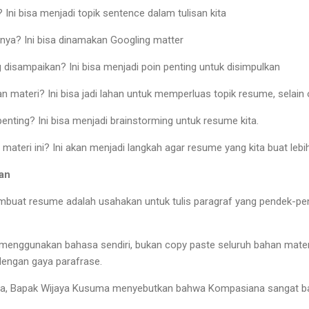
 Ini bisa menjadi topik sentence dalam tulisan kita
nya? Ini bisa dinamakan Googling matter
 disampaikan? Ini bisa menjadi poin penting untuk disimpulkan
an materi? Ini bisa jadi lahan untuk memperluas topik resume, selain
 penting? Ini bisa menjadi brainstorming untuk resume kita.
materi ini? Ini akan menjadi langkah agar resume yang kita buat lebih
kan
buat resume adalah usahakan untuk tulis paragraf yang pendek-pend
enggunakan bahasa sendiri, bukan copy paste seluruh bahan materi
h dengan gaya parafrase.
ya, Bapak Wijaya Kusuma menyebutkan bahwa Kompasiana sangat b