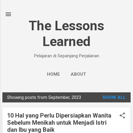
Skip to main content
The Lessons
Learned
Pelajaran di Sepanjang Perjalanan
HOME
ABOUT
Showing posts from September, 2023
SHOW ALL
P
o
10 Hal yang Perlu Dipersiapkan Wanita
s
Sebelum Menikah untuk Menjadi Istri
t
dan Ibu yang Baik
s