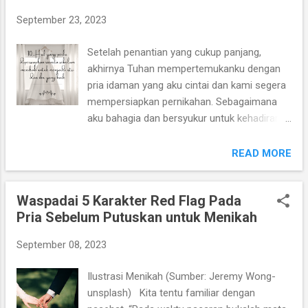
September 23, 2023
Setelah penantian yang cukup panjang,
akhirnya Tuhan mempertemukanku dengan
pria idaman yang aku cintai dan kami segera
mempersiapkan pernikahan. Sebagaimana
aku bahagia dan bersyukur untuk kehadiran
pasanganku dalam hidupku, aku juga ingin
pria itu bahagia telah hidup bersamaku. Jadi
READ MORE
dengan serius aku mempersiapkan diri
menjadi istri yang baik dan ibu yang baik bagi
Waspadai 5 Karakter Red Flag Pada
anak kami nantinya. Tadinya aku berpikir
Pria Sebelum Putuskan untuk Menikah
persiapan pernikahan terpenting bagi wanita
adalah bisa masak dan mengurus rumah.
September 08, 2023
Ternyata tidak sesederhana itu. Pernikahan
adalah suatu langkah besar yang
Ilustrasi Menikah (Sumber: Jeremy Wong-
membawaku pada dua peran baru. Menjadi
unsplash) Kita tentu familiar dengan
istri dan ibu. Hidupku bukan lagi hanya